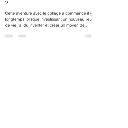
Valerie B Cartier
30 sept. 2025
Le collage...pourquoi, comment
?
Cette aventure avec le collage a commencé il y a
longtemps lorsque investissant un nouveau lieu
de vie j’ai du inventer et créer un moyen de
cacher des pans de murs .....