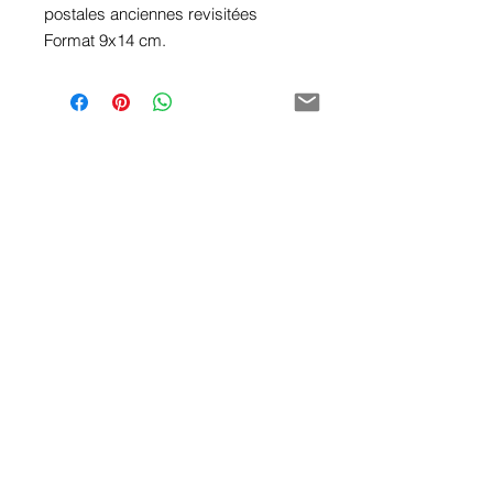
postales anciennes revisitées
Format 9x14 cm.
© 2019 - Valérie B Cartier
Politique de confidentialité
CGV / CGU
Mentions légales
Livraison gratuite à partir de 150 € d'achat
Conditions de retour